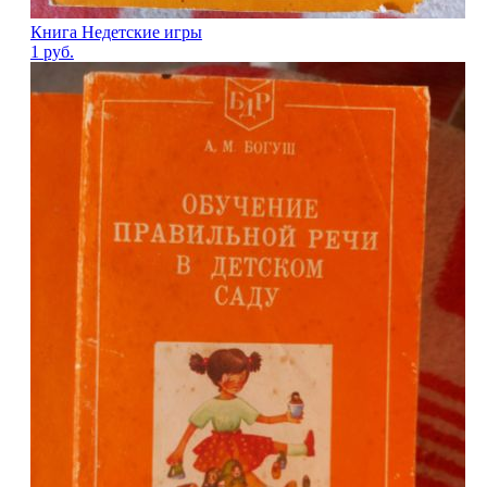
Книга Недетские игры
1
руб.