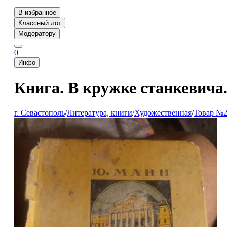
В избранное
Классный лот
Модератору
0
Инфо
Книга. В кружке станкевича
г. Севастополь
/
Литература, книги
/
Художественная
/
Товар №2