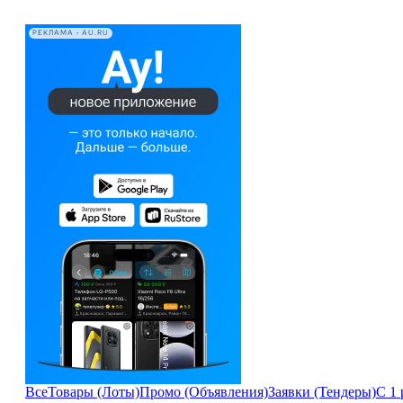
РЕКЛАМА • AU.RU
Все
Товары (Лоты)
Промо (Объявления)
Заявки (Тендеры)
С 1 