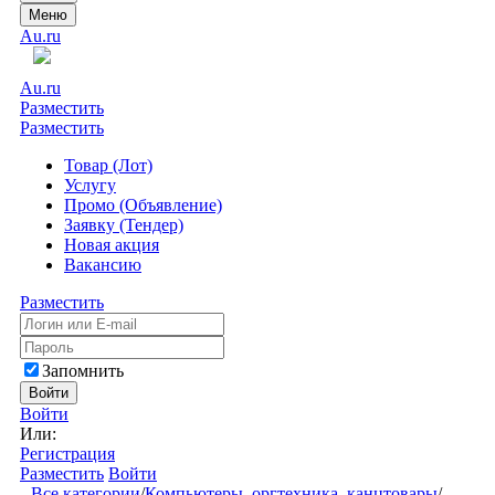
Меню
Au.ru
Au.ru
Разместить
Разместить
Товар (Лот)
Услугу
Промо (Объявление)
Заявку (Тендер)
Новая акция
Вакансию
Разместить
Запомнить
Войти
Войти
Или:
Регистрация
Разместить
Войти
Все категории
/
Компьютеры, оргтехника, канцтовары
/