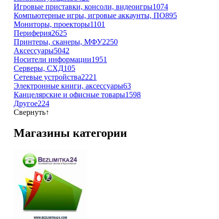
Игровые приставки, консоли, видеоигры
1074
Компьютерные игры, игровые аккаунты, ПО
895
Мониторы, проекторы
1101
Периферия
2625
Принтеры, сканеры, МФУ
2250
Аксессуары
5042
Носители информации
1951
Серверы, СХД
105
Сетевые устройства
2221
Электронные книги, аксессуары
63
Канцелярские и офисные товары
1598
Другое
224
Свернуть
↑
Магазины категории