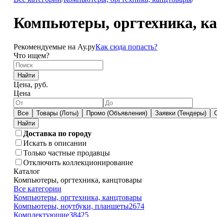
Компьютеры, оргтехника, к
Рекомендуемые на Ау.ру
Как сюда попасть?
Что ищем?
Найти
Цена, руб.
Цена
Все
Товары (Лоты)
Промо (Объявления)
Заявки (Тендеры)
Доставка по городу
Искать в описании
Только частные продавцы
Отключить коллекционирование
Каталог
Компьютеры, оргтехника, канцтовары
Все категории
Компьютеры, оргтехника, канцтовары
Компьютеры, ноутбуки, планшеты
2674
Комплектующие
38425