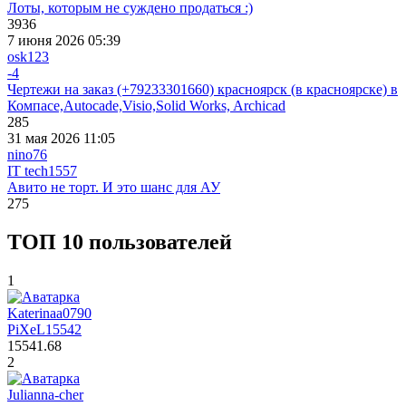
Лоты, которым не суждено продаться :)
3936
7 июня 2026 05:39
osk123
-4
Чертежи на заказ (+79233301660) красноярск (в красноярске) в
Компасе,Autocade,Visio,Solid Works, Archicad
285
31 мая 2026 11:05
nino76
IT tech
1557
Авито не торт. И это шанс для АУ
275
ТОП 10 пользователей
1
Katerinaa0790
PiXeL
15542
15541.68
2
Julianna-cher