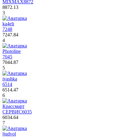
MIXMAX
8872
8872.13
3
ka4eli
7248
7247.84
4
Photoline
7045
7044.87
5
ivashka
6514
6514.47
6
Крассмарт
СЕРВИС
6035
6034.64
7
ljudvol