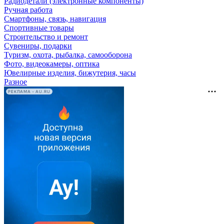
Радиодетали (электронные компоненты)
Ручная работа
Смартфоны, связь, навигация
Спортивные товары
Строительство и ремонт
Сувениры, подарки
Туризм, охота, рыбалка, самооборона
Фото, видеокамеры, оптика
Ювелирные изделия, бижутерия, часы
Разное
РЕКЛАМА • AU.RU