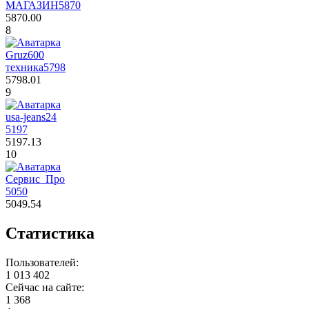
МАГАЗИН
5870
5870.00
8
Gruz600
техника
5798
5798.01
9
usa-jeans24
5197
5197.13
10
Сервис_Про
5050
5049.54
Статистика
Пользователей:
1 013 402
Сейчас на сайте:
1 368