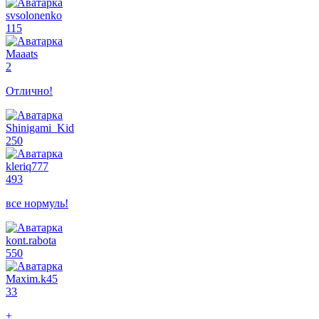
svsolonenko
115
Maaats
2
Отлично!
Shinigami_Kid
250
kleriq777
493
все нормуль!
kont.rabota
550
Maxim.k45
33
+