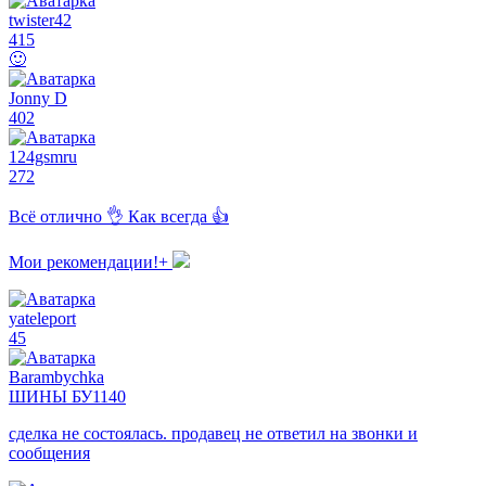
twister42
415
🙂
Jonny D
402
124gsmru
272
Всё отлично 👌 Как всегда 👍
Мои рекомендации!+
yateleport
45
Barambychka
ШИНЫ БУ
1140
сделка не состоялась. продавец не ответил на звонки и
сообщения